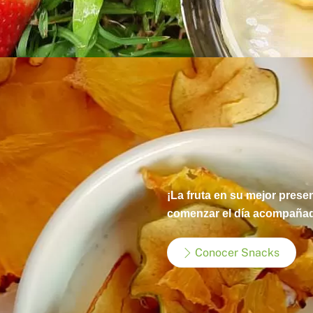
¡La fruta en su mejor prese
comenzar el día acompañado
Conocer Snacks