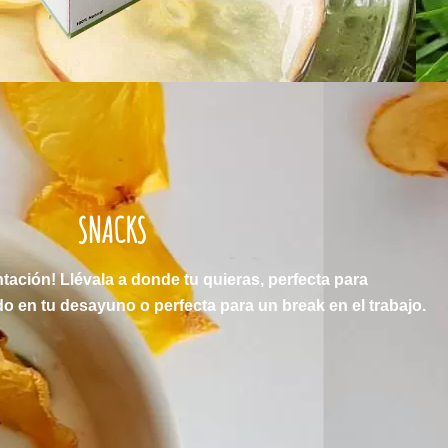
SNACKS
ntación! Llévala a donde tu quieras, perfecta para
 en tu desayuno o perfecta para un break en el trabajo.